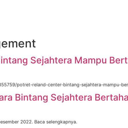
me
Profile
Blogs
Partners
gement
Bintang Sejahtera Mampu Ber
55759/potret-reland-center-bintang-sejahtera-mampu-be
ra Bintang Sejahtera Bertaha
0 Desember 2022. Baca selengkapnya.